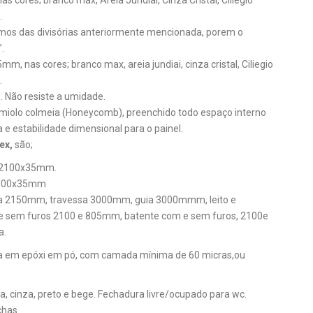
ores; branco max, Areia Jundiai, Cinza Cristal, Ciliegio
.
os das divisórias anteriormente mencionada, porem o
.
, nas cores; branco max, areia jundiai, cinza cristal, Ciliegio
.
. Não resiste a umidade.
iolo colmeia (Honeycomb), preenchido todo espaço interno
 e estabilidade dimensional para o painel.
ex,
são;
0x2100x35mm.
x2100x35mm
sa 2150mm, travessa 3000mm, guia 3000mmm, leito e
sem furos 2100 e 805mm, batente com e sem furos, 2100e
a.
ura em epóxi em pó, com camada mínima de 60 micras,ou
, cinza, preto e bege. Fechadura livre/ocupado para wc.
chas.