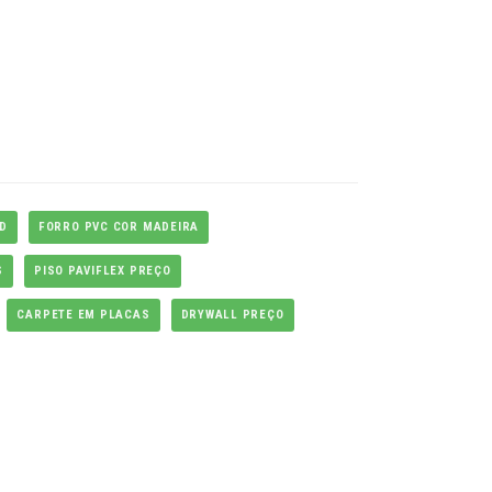
D
FORRO PVC COR MADEIRA
S
PISO PAVIFLEX PREÇO
CARPETE EM PLACAS
DRYWALL PREÇO