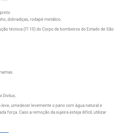
preto.
o, dobradiças, rodapé metálico.
trução técnica (IT-10) do Corpo de bombeiros do Estado de São
chamas.
 Divilux;
za leve, umedecer levemente o pano com água natural e
 força. Caso a remoção da sujeira esteja difícil, utilizar