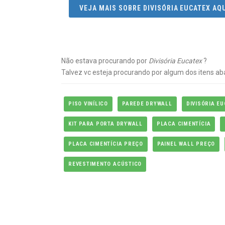
VEJA MAIS SOBRE DIVISÓRIA EUCATEX AQ
Não estava procurando por
Divisória Eucatex
?
Talvez vc esteja procurando por algum dos itens ab
PISO VINÍLICO
PAREDE DRYWALL
DIVISÓRIA E
KIT PARA PORTA DRYWALL
PLACA CIMENTÍCIA
PLACA CIMENTÍCIA PREÇO
PAINEL WALL PREÇO
REVESTIMENTO ACÚSTICO