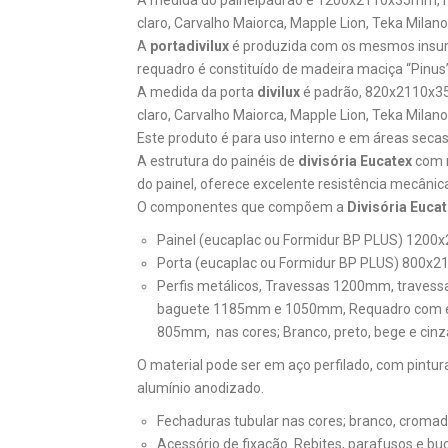
A medida do painelpadrão é 1200x2110x35mm, nas c
claro, Carvalho Maiorca, Mapple Lion, Teka Milano
A
portadivilux
é produzida com os mesmos insum
requadro é constituído de madeira maciça “Pinus”
A medida da porta
divilux
é padrão, 820x2110x35mm
claro, Carvalho Maiorca, Mapple Lion, Teka Milano
Este produto é para uso interno e em áreas secas
A estrutura do painéis de
divisória Eucatex
com m
do painel, oferece excelente resistência mecânica
O componentes que compõem a
Divisória Eucat
Painel (eucaplac ou Formidur BP PLUS) 120
Porta (eucaplac ou Formidur BP PLUS) 800
Perfis metálicos, Travessas 1200mm, traves
baguete 1185mm e 1050mm, Requadro com e 
805mm, nas cores; Branco, preto, bege e cinz
O material pode ser em aço perfilado, com pint
alumínio anodizado.
Fechaduras tubular nas cores; branco, cromada
Acessório de fixação. Rebites, parafusos e bu